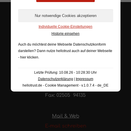
Individuelle Cookie-Einstellungen
Historie einsehen
Adresse
Auch du möchtest deine Webseite Datenschutzkonform
Siemensstr. 32
darstellen? Dann nutze
hellotrust auch auf deiner Webseite
48341 Altenberge
- hier klicken
.
Letzte Prüfung: 10.08.26 - 10:28:30 Uhr
Tel. & Fax
Datenschutzerklärung
|
Impressum
hellotrust.de - Cookie Management - v.1.0.7.4 - de_DE
Tel.: 02505 94134
Fax: 02505 94135
Mail & Web
E-mail schreiben