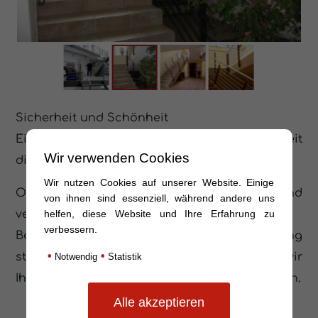
Sicherheit und Schönheit
Ein Geländer kann mehr als nur der Sicherheit
Wir verwenden Cookies
dienen.
Wir nutzen Cookies auf unserer Website. Einige
Ob klassisch und zeitlos, ob romantisch und
von ihnen sind essenziell, während andere uns
helfen, diese Website und Ihre Erfahrung zu
verspielt, ob modern und gradlinig.
verbessern.
Bei der Auswahl der vielen zur Verfügung
•
•
stehenden Materialien und Formen, helfen wir
Notwendig
Statistik
Ihnen, das für Sie passende Geländer zu finden.