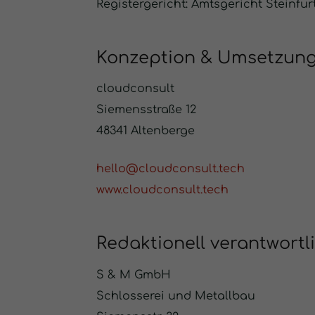
Registergericht: Amtsgericht Steinfur
Konzeption & Umsetzun
cloudconsult
Siemensstraße 12
48341 Altenberge
hello@cloudconsult.tech
www.cloudconsult.tech
Redaktionell verantwortl
S & M GmbH
Schlosserei und Metallbau